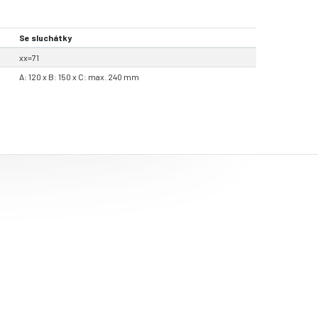
Se sluchátky
xx=71
A: 120 x B: 150 x C: max. 240 mm