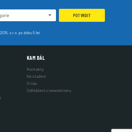
gorie
POTVRDIT
15, s.r.o. po dobu 5 let.
KAM DÁL
Kontakty
Ke stažení
O nás
Odhlášení z newsletteru
y