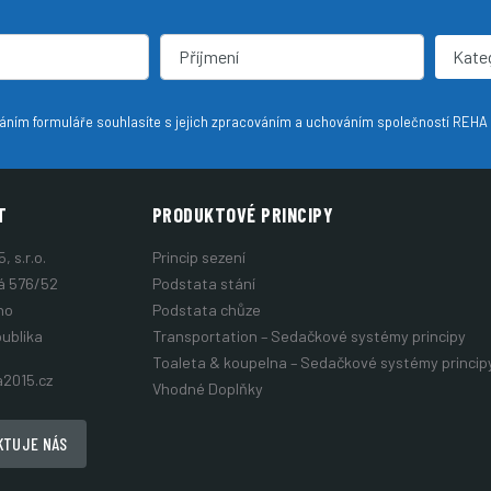
Kate
ním formuláře souhlasíte s jejich zpracováním a uchováním společností REHA 20
T
PRODUKTOVÉ PRINCIPY
 s.r.o.
Princip sezení
á 576/52
Podstata stání
no
Podstata chůze
ublika
Transportation – Sedačkové systémy principy
Toaleta & koupelna – Sedačkové systémy princip
a2015.cz
Vhodné Doplňky
KTUJE NÁS