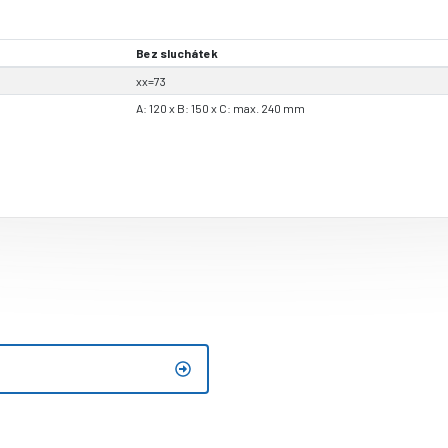
Bez sluchátek
xx=73
A: 120 x B: 150 x C: max. 240 mm