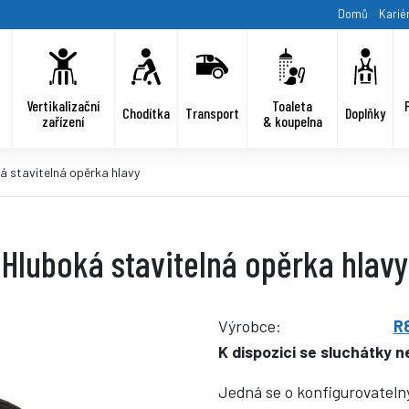
Domů
Karié
Vertikalizační
Toaleta
Chodítka
Transport
Doplňky
zařízení
& koupelna
á stavitelná opěrka hlavy
Hluboká stavitelná opěrka hlavy
Výrobce:
R
K dispozici se sluchátky 
Jedná se o konfigurovateln