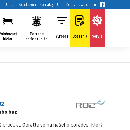
ra
O nás
Ke stažení
Kontakty
Odhlášení z newsletteru
Polohovací
Matrace
Výrobci
Dotazník
Servis
lůžka
antidekubitní
82
nebo bez
ý produkt. Obraťte se na našeho poradce, který