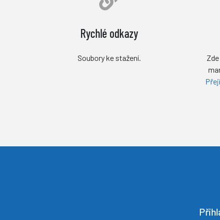
Rychlé odkazy
Soubory ke stažení.
Zde 
man
Přej
Přih