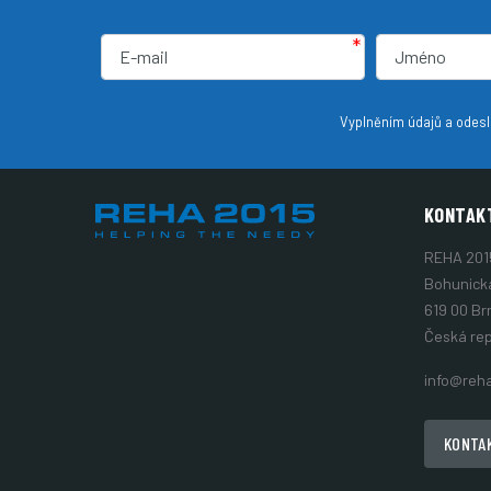
*
Vyplněním údajů a odeslá
KONTAK
REHA 2015,
Bohunick
619 00 Br
Česká rep
info@reh
KONTA