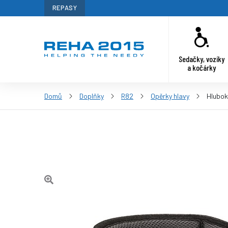
REPASY
Sedačky, vozíky
a kočárky
Domů
Doplňky
R82
Opěrky hlavy
Hlubok