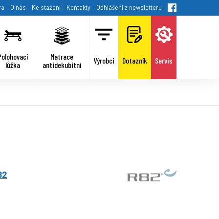
ra
O nás
Ke stažení
Kontakty
Odhlášení z newsletteru
Polohovací
Matrace
Výrobci
Dotazník
Servis
lůžka
antidekubitní
82