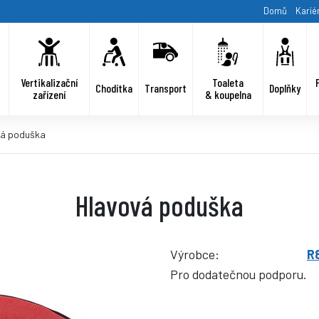
Domů
Karié
Vertikalizační
Toaleta
Chodítka
Transport
Doplňky
zařízení
& koupelna
vá poduška
Hlavová poduška
Výrobce:
R
Pro dodatečnou podporu.