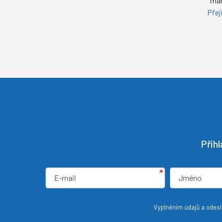
man
Přej
Přih
*
Vyplněním údajů a odeslá