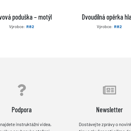
vová poduška – motýl
Dvoudílná opěrka hl
Výrobce:
R82
Výrobce:
R82
Podpora
Newsletter
najdete instruktážní videa,
Dostávejte zprávy o novin