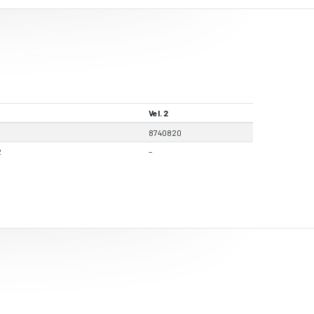
Vel. 2
8740820
2
–