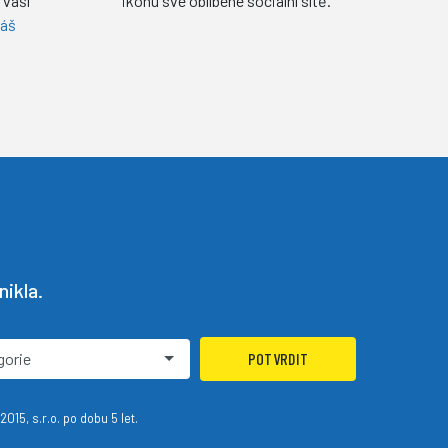
 vaší
ikonu své oblíbené sociální sítě.
náš
ikla.
gorie
POTVRDIT
15, s.r.o. po dobu 5 let.