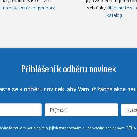
uály a soubory ke stažení.
tipy a zkušenosti přímo do
ít na naše centrum podpory
schránky.
Objednejte si 
katalog
Přihlášení k odběru novinek
laste se k odběru novinek, aby Vám už žádná akce neun
Kate
ním formuláře souhlasíte s jejich zpracováním a uchováním společností REHA 20