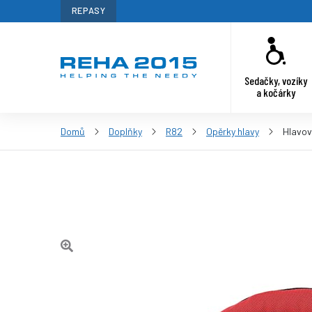
REPASY
Sedačky, vozíky
a kočárky
Domů
Doplňky
R82
Opěrky hlavy
Hlavo