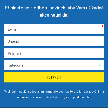
Přihlaste se k odběru novinek, aby Vám už žádná
akce neunikla.
*
Kategorie
POTVRDIT
Vyplněním údajů a odesláním formuláře souhlasíte s jejich zpracováním a
uchováním společností REHA 2015, s.r.o. po dobu 5 let.