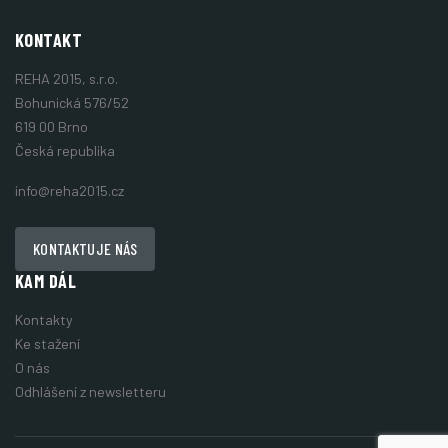
KONTAKT
REHA 2015, s.r.o.
Bohunická 576/52
619 00 Brno
Česká republika
info@reha2015.cz
KONTAKTUJE NÁS
KAM DÁL
Kontakty
Ke stažení
O nás
Odhlášení z newsletteru