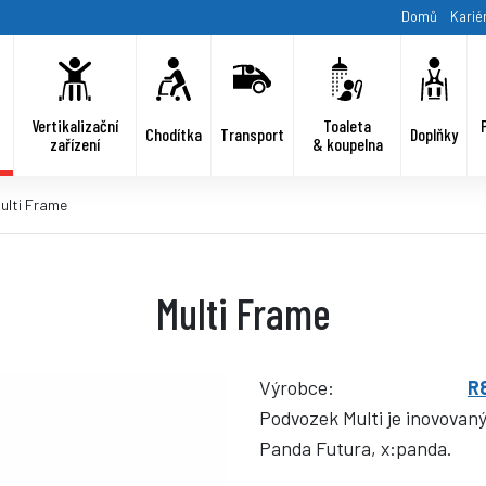
Domů
Karié
Vertikalizační
Toaleta
Chodítka
Transport
Doplňky
zařízení
& koupelna
ulti Frame
Multi Frame
Výrobce:
R
Podvozek Multi je inovovaný
Panda Futura, x:panda.