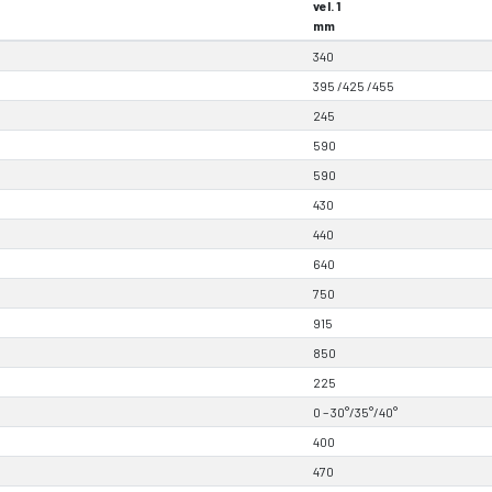
vel. 1
mm
340
395 /425 /455
245
590
590
430
440
640
750
915
850
225
0 – 30°/35°/40°
400
470