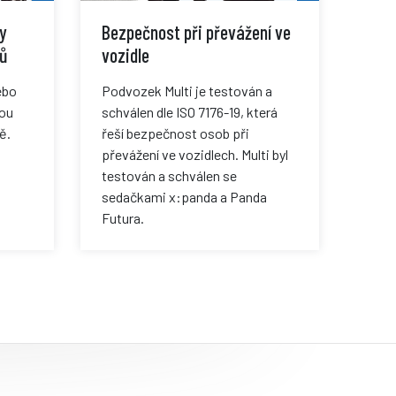
y
Bezpečnost při převážení ve
ců
vozidle
ebo
Podvozek Multi je testován a
sou
schválen dle ISO 7176-19, která
ě.
řeší bezpečnost osob při
převážení ve vozidlech. Multi byl
testován a schválen se
sedačkami x:panda a Panda
Futura.