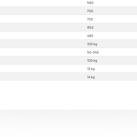
560
700
730
850
480
100 kg
50-340
100 kg
13 kg
14 kg