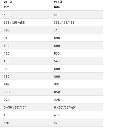
vel. 2
vel. 3
mm
mm
390
440
395 /425 /455
395 /425/455
295
345
640
690
640
690
480
530
490
540
640
690
750
800
915
915
850
850
220
225
0 – 30°/35°/40°
0 – 30°/35°/40°
400
400
470
470