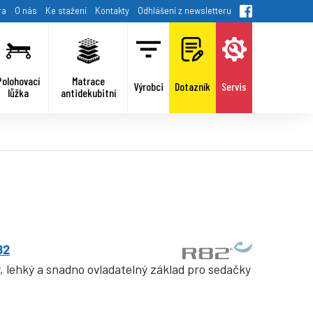
ra
O nás
Ke stažení
Kontakty
Odhlášení z newsletteru
Polohovací
Matrace
Výrobci
Dotazník
Servis
lůžka
antidekubitní
82
, lehký a snadno ovladatelný základ pro sedačky