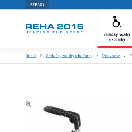
REPASY
Sedačky, vozíky
a kočárky
Domů
Sedačky, vozíky a kočárky
Podvozky
M