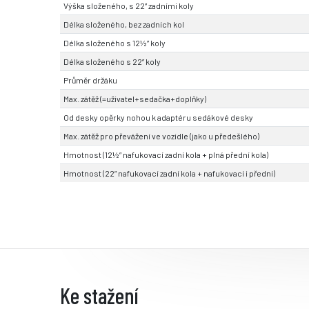
Výška složeného, s 22” zadními koly
Délka složeného, bez zadních kol
Délka složeného s 12½” koly
Délka složeného s 22” koly
Průměr držáku
Max. zátěž (=uživatel+sedačka+doplňky)
Od desky opěrky nohou k adaptéru sedákové desky
Max. zátěž pro převážení ve vozidle (jako u předešlého)
Hmotnost (12½” nafukovací zadní kola + plná přední kola)
Hmotnost (22” nafukovací zadní kola + nafukovací i přední)
Ke stažení