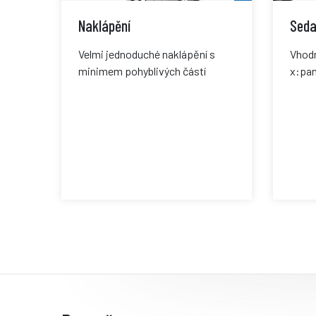
Naklápění
Sed
Velmi jednoduché naklápění s
Vhodn
minimem pohyblivých částí
x:pa