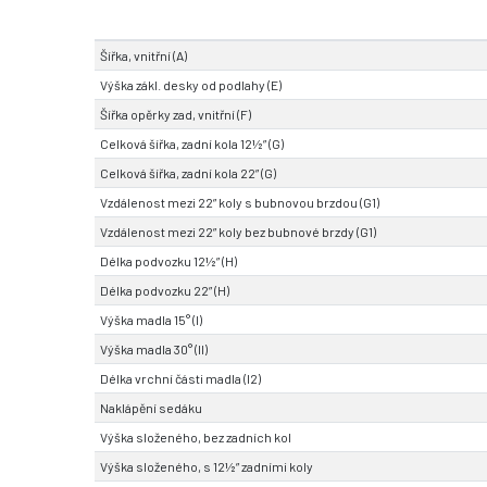
Šířka, vnitřní (A)
Výška zákl. desky od podlahy (E)
Šířka opěrky zad, vnitřní (F)
Celková šířka, zadní kola 12½” (G)
Celková šířka, zadní kola 22” (G)
Vzdálenost mezi 22” koly s bubnovou brzdou (G1)
Vzdálenost mezi 22” koly bez bubnové brzdy (G1)
Délka podvozku 12½” (H)
Délka podvozku 22” (H)
Výška madla 15° (I)
Výška madla 30° (II)
Délka vrchní části madla (I2)
Naklápění sedáku
Výška složeného, bez zadních kol
Výška složeného, s 12½” zadními koly