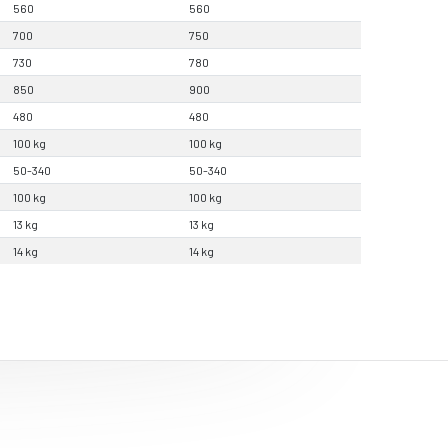
560
560
700
750
730
780
850
900
480
480
100 kg
100 kg
50-340
50-340
100 kg
100 kg
13 kg
13 kg
14 kg
14 kg