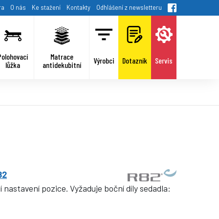
ra
O nás
Ke stažení
Kontakty
Odhlášení z newsletteru
Polohovací
Matrace
Výrobci
Dotazník
Servis
lůžka
antidekubitní
82
 nastavení pozice. Vyžaduje boční díly sedadla: