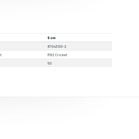
5 cm
87043130-2
t
R82 Cricket
50