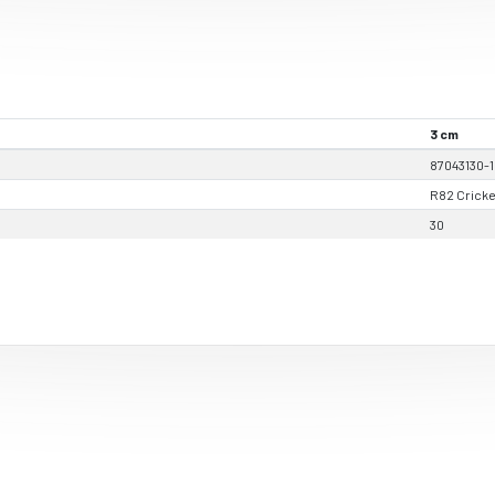
3 cm
87043130-1
R82 Cricke
30