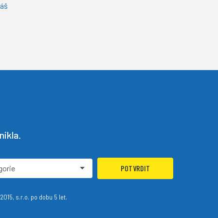
náš
ikla.
gorie
POTVRDIT
15, s.r.o. po dobu 5 let.