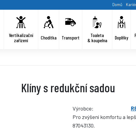
Domů
Karié
Vertikalizační
Toaleta
Chodítka
Transport
Doplňky
zařízení
& koupelna
Klíny s redukční sadou
Výrobce:
R
Pro zvýšení komfortu a lepší
87043130.