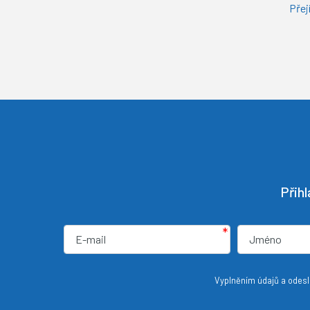
Přej
Přih
*
Vyplněním údajů a odeslá