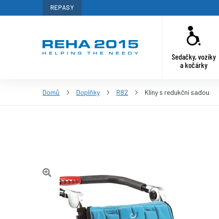
REPASY
Sedačky, vozíky
a kočárky
Domů
Doplňky
R82
Klíny s redukční sadou