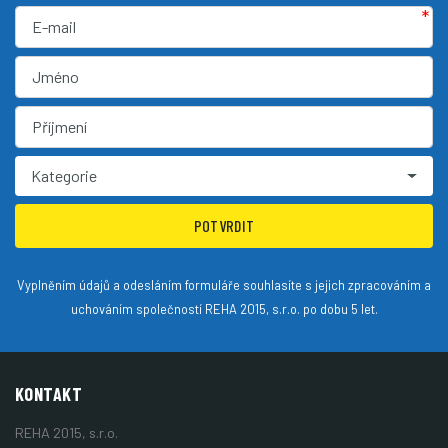
*
Kategorie
POTVRDIT
Vyplněním údajů a odesláním formuláře souhlasíte s jejich zpracováním a
uchováním společností REHA 2015, s.r.o. po dobu 5 let.
KONTAKT
REHA 2015, s.r.o.